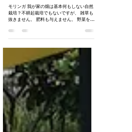
yu16-kishi
2023年6月29日
読了時間: 1分
暑いですが、よゆうです。
モリンガ 我が家の畑は基本何もしない自然
栽培？不耕起栽培でもないですが、 雑草も
抜きません。 肥料も与えません。 野菜を育
てる知識もありませんが、 自然豊かなニウ
エで生活していたので、 手を加えなくても
植物は育つ！ 手を加えるから肥料が必要に
なるんじゃないかな？...